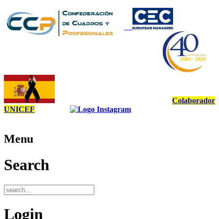
Colaborador
UNICEF
Menu
Search
Login