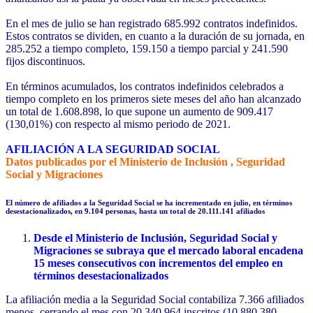
En el mes de julio se han registrado 685.992 contratos indefinidos.
Estos
contratos se dividen, en cuanto a la duración de su jornada, en
285.252 a tiempo completo, 159.150 a tiempo parcial y 241.590
fijos discontinuos.
En términos acumulados, los contratos indefinidos celebrados a
tiempo completo en los primeros siete meses del año han alcanzado
un total de 1.608.898, lo que supone un aumento de 909.417
(130,01%) con respecto al mismo periodo de 2021.
AFILIACIÓN A LA SEGURIDAD SOCIAL
Datos publicados por el Ministerio de Inclusión , Seguridad
Social y Migraciones
El número de afiliados a la Seguridad Social se ha incrementado en julio, en términos
desestacionalizados, en 9.104 personas, hasta un total de 20.111.141 afiliados
Desde el Ministerio de Inclusión, Seguridad Social y
Migraciones se subraya que el mercado laboral encadena
15 meses consecutivos con incrementos del empleo en
términos desestacionalizados
La afiliación media a la Seguridad Social contabiliza 7.366 afiliados
menos, cerrando el mes con 20.340.964 inscritos (10.880.380