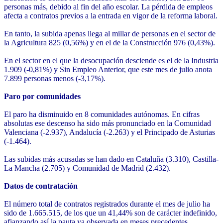
personas más, debido al fin del año escolar. La pérdida de empleos
afecta a contratos previos a la entrada en vigor de la reforma laboral.
En tanto, la subida apenas llega al millar de personas en el sector de
la Agricultura 825 (0,56%) y en el de la Construcción 976 (0,43%).
En el sector en el que la desocupación desciende es el de la Industria
1.909 (-0,81%) y Sin Empleo Anterior, que este mes de julio anota
7.899 personas menos (-3,17%).
Paro por comunidades
El paro ha disminuido en 8 comunidades autónomas. En cifras
absolutas ese descenso ha sido más pronunciado en la Comunidad
Valenciana (-2.937), Andalucía (-2.263) y el Principado de Asturias
(-1.464).
Las subidas más acusadas se han dado en Cataluña (3.310), Castilla-
La Mancha (2.705) y Comunidad de Madrid (2.432).
Datos de contratación
El número total de contratos registrados durante el mes de julio ha
sido de 1.665.515, de los que un 41,44% son de carácter indefinido,
afianzando así la pauta ya observada en meses precedentes.