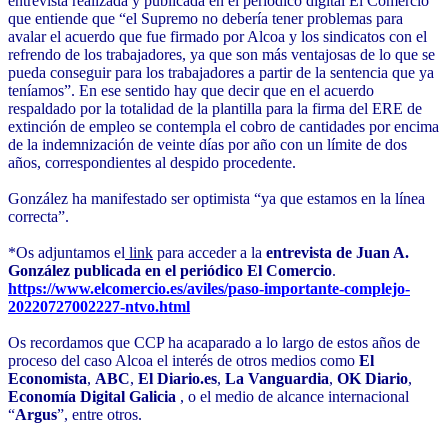
entrevista realizada y publicada en el periódico digital El Comercio
que entiende que “el Supremo no debería tener problemas para
avalar el acuerdo que fue firmado por Alcoa y los sindicatos con el
refrendo de los trabajadores, ya que son más ventajosas de lo que se
pueda conseguir para los trabajadores a partir de la sentencia que ya
teníamos”. En ese sentido hay que decir que en el acuerdo
respaldado por la totalidad de la plantilla para la firma del ERE de
extinción de empleo se contempla el cobro de cantidades por encima
de la indemnización de veinte días por año con un límite de dos
años, correspondientes al despido procedente.
González ha manifestado ser optimista “ya que estamos en la línea
correcta”.
*Os adjuntamos el
link
para acceder a la
entrevista de Juan A.
González publicada en el periódico El Comercio
.
https://www.elcomercio.es/aviles/paso-importante-complejo-
20220727002227-ntvo.html
Os recordamos que CCP ha acaparado a lo largo de estos años de
proceso del caso Alcoa el interés de otros medios como
El
Economista
,
ABC
,
El Diario.es
,
La Vanguardia
,
OK Diario
,
Economía Digital Galicia
, o el medio de alcance internacional
“
Argus
”, entre otros.