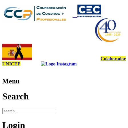
Colaborador
UNICEF
Menu
Search
Login