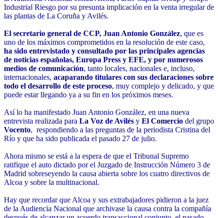
Industrial Riesgo por su presunta implicación en la venta irregular de
las plantas de La Coruña y Avilés.
El secretario general de CCP,
Juan Antonio González
, que es
uno de los máximos comprometidos en la resolución de este caso,
ha sido entrevistado y consultado por las principales agencias
de noticias españolas, Europa Press y EFE, y por numerosos
medios de comunicación
, tanto locales, nacionales e, incluso,
internacionales,
acaparando titulares con sus declaraciones sobre
todo el desarrollo de este proceso
, muy complejo y delicado, y que
puede estar llegando ya a su fin en los próximos meses.
Así lo ha manifestado Juan Antonio González, en una nueva
entrevista realizada para
La Voz de Avilés
y
El Comercio
del grupo
Vocento
, respondiendo a las preguntas de la periodista Cristina del
Río y que ha sido publicada el pasado 27 de julio.
Ahora mismo se está a la espera de que el Tribunal Supremo
ratifique el auto dictado por el Juzgado de Instrucción Número 3 de
Madrid sobreseyendo la causa abierta sobre los cuatro directivos de
Alcoa y sobre la multinacional.
Hay que recordar que Alcoa y sus extrabajadores pidieron a la juez
de la Audiencia Nacional que archivase la causa contra la compañía
después de alcanzar un acuerdo transaccional conjunto, el pasado