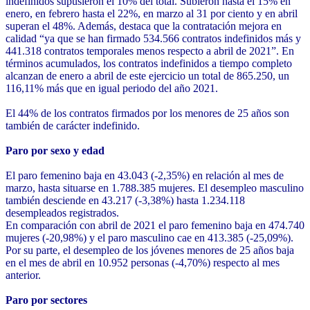
indefinidos supusieron el 10% del total. Subieron hasta el 15% en
enero, en febrero hasta el 22%, en marzo al 31 por ciento y en abril
superan el 48%. Además, destaca que la contratación mejora en
calidad “ya que se han firmado 534.566 contratos indefinidos más y
441.318 contratos temporales menos respecto a abril de 2021”. En
términos acumulados, los contratos indefinidos a tiempo completo
alcanzan de enero a abril de este ejercicio un total de 865.250, un
116,11% más que en igual periodo del año 2021.
El 44% de los contratos firmados por los menores de 25 años son
también de carácter indefinido.
Paro por sexo y edad
El paro femenino baja en 43.043 (-2,35%) en relación al mes de
marzo, hasta situarse en 1.788.385 mujeres. El desempleo masculino
también desciende en 43.217 (-3,38%) hasta 1.234.118
desempleados registrados.
En comparación con abril de 2021 el paro femenino baja en 474.740
mujeres (-20,98%) y el paro masculino cae en 413.385 (-25,09%).
Por su parte, el desempleo de los jóvenes menores de 25 años baja
en el mes de abril en 10.952 personas (-4,70%) respecto al mes
anterior.
Paro por sectores