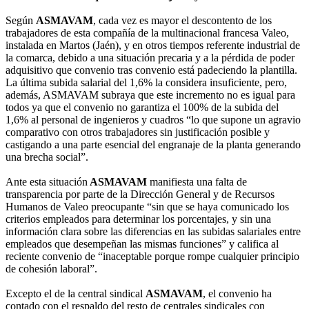
Según
ASMAVAM
, cada vez es mayor el descontento de los
trabajadores de esta compañía de la multinacional francesa Valeo,
instalada en Martos (Jaén), y en otros tiempos referente industrial de
la comarca, debido a una situación precaria y a la pérdida de poder
adquisitivo que convenio tras convenio está padeciendo la plantilla.
La última subida salarial del 1,6% la considera insuficiente, pero,
además, ASMAVAM subraya que este incremento no es igual para
todos ya que el convenio no garantiza el 100% de la subida del
1,6% al personal de ingenieros y cuadros “lo que supone un agravio
comparativo con otros trabajadores sin justificación posible y
castigando a una parte esencial del engranaje de la planta generando
una brecha social”.
Ante esta situación
ASMAVAM
manifiesta una falta de
transparencia por parte de la Dirección General y de Recursos
Humanos de Valeo preocupante “sin que se haya comunicado los
criterios empleados para determinar los porcentajes, y sin una
información clara sobre las diferencias en las subidas salariales entre
empleados que desempeñan las mismas funciones” y califica al
reciente convenio de “inaceptable porque rompe cualquier principio
de cohesión laboral”.
Excepto el de la central sindical
ASMAVAM
, el convenio ha
contado con el respaldo del resto de centrales sindicales con