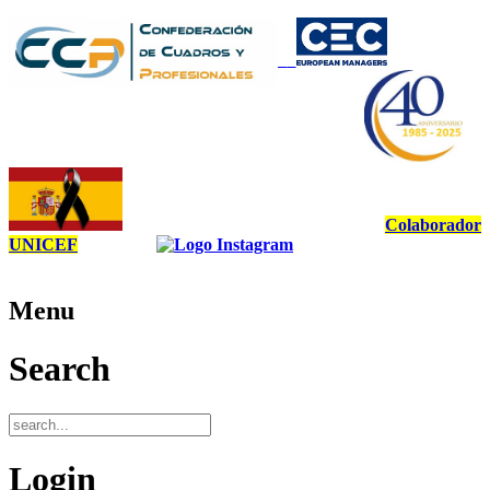
Colaborador
UNICEF
Menu
Search
Login